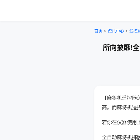
首页
>
资讯中心
>
遥控
所向披靡!
【麻将机遥控器
高。而麻将机遥
若你在仪器使用上
全自动麻将机掷