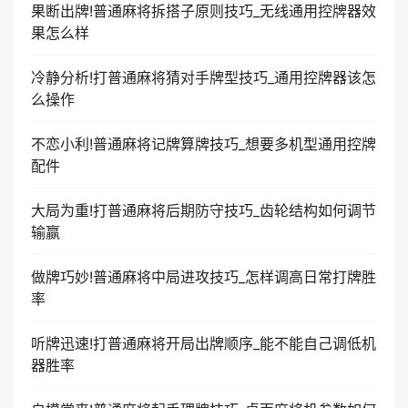
果断出牌!普通麻将拆搭子原则技巧_无线通用控牌器效
果怎么样
冷静分析!打普通麻将猜对手牌型技巧_通用控牌器该怎
么操作
不恋小利!普通麻将记牌算牌技巧_想要多机型通用控牌
配件
大局为重!打普通麻将后期防守技巧_齿轮结构如何调节
输赢
做牌巧妙!普通麻将中局进攻技巧_怎样调高日常打牌胜
率
听牌迅速!打普通麻将开局出牌顺序_能不能自己调低机
器胜率