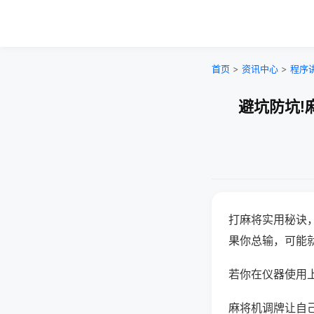
首页
>
资讯中心
>
程序
避坑防坑!
打麻将实用秘诀
果你总输，可能
若你在仪器使用上
麻将机调牌让自