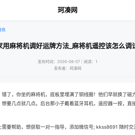
珂凑网
资讯
家用麻将机调好运牌方法_麻将机遥控该怎么调
发布时间：2026-08-07｜阅读：1
发布者：珂凑网
？错了，你坐的麻将机，底板里埋满了铜线圈！他们早就换了磁
，想要几点就几点。后台那小子戴着蓝牙耳机，遥控器一按，直
需要帮助，想获取一对一指导，添加微信号; kkss8691 随时交