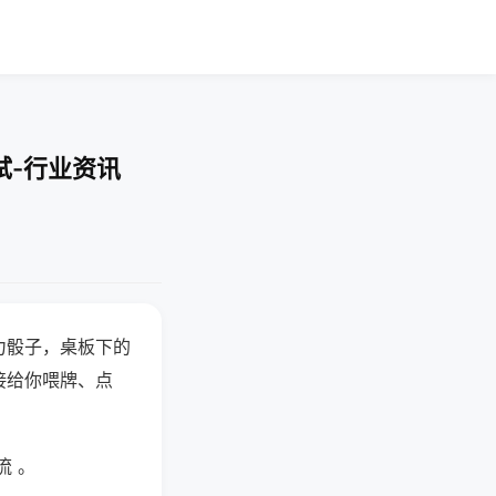
试-行业资讯
力骰子，桌板下的
接给你喂牌、点
流 。