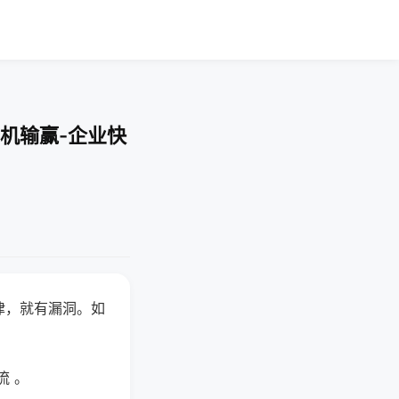
机输赢-企业快
律，就有漏洞。如
流 。