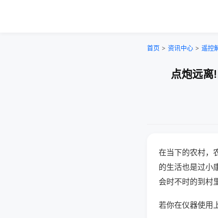
首页
>
资讯中心
>
遥控
点炮远离
在当下的农村，
的生活也是过小
会时不时的到村
若你在仪器使用上