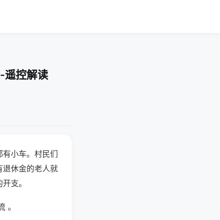
-遥控解读
都有小车。村民们
有退休金的老人就
的开支。
流 。