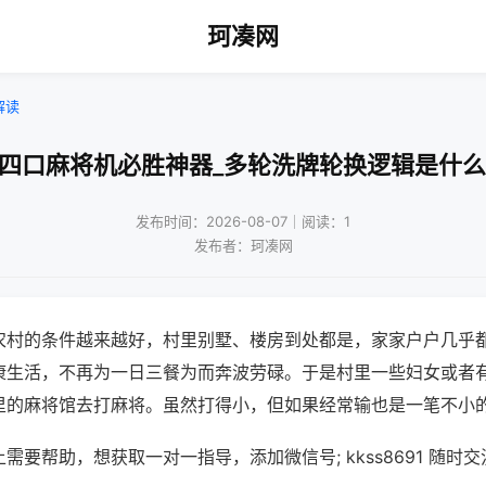
珂凑网
解读
!四口麻将机必胜神器_多轮洗牌轮换逻辑是什么
发布时间：2026-08-07｜阅读：1
发布者：珂凑网
农村的条件越来越好，村里别墅、楼房到处都是，家家户户几乎
康生活，不再为一日三餐为而奔波劳碌。于是村里一些妇女或者
里的麻将馆去打麻将。虽然打得小，但如果经常输也是一笔不小
需要帮助，想获取一对一指导，添加微信号; kkss8691 随时交