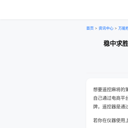
首页
>
资讯中心
>
万能
稳中求胜
想要遥控麻将的
自己通过电商平
牌，遥控器是通
若你在仪器使用上