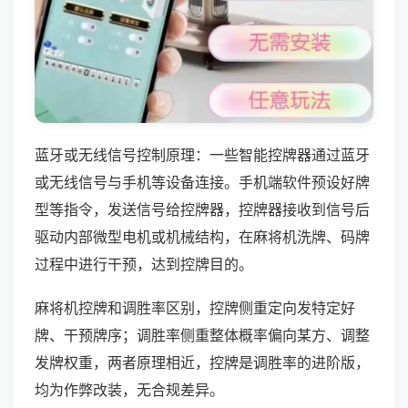
蓝牙或无线信号控制原理：一些智能控牌器通过蓝牙
或无线信号与手机等设备连接。手机端软件预设好牌
型等指令，发送信号给控牌器，控牌器接收到信号后
驱动内部微型电机或机械结构，在麻将机洗牌、码牌
过程中进行干预，达到控牌目的。
麻将机控牌和调胜率区别，控牌侧重定向发特定好
牌、干预牌序；调胜率侧重整体概率偏向某方、调整
发牌权重，两者原理相近，控牌是调胜率的进阶版，
均为作弊改装，无合规差异。