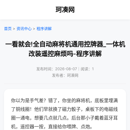
珂凑网
首页
>
资讯中心
>
程序讲解
一看就会!全自动麻将机通用控牌器_一体机
改装遥控麻烦吗-程序讲解
发布时间：2026-08-07｜阅读：1
发布者：珂凑网
你以为是手气差？错了，你坐的麻将机，底板里埋满
了铜线圈！他们早就换了磁力骰子，桌板下的电磁线
圈一通电，想要几点就几点。后台那小子戴着蓝牙耳
机，遥控器一按，直接给你喂牌、点炮。