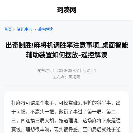
珂凑网
首页
>
资讯中心
>
遥控解读
出奇制胜!麻将机调胜率注意事项_桌面智能
辅助装置如何摆放-遥控解读
发布时间：2026-08-07｜阅读：1
发布者：珂凑网
打麻将可谓是个老手，可经常碰到麻将的斜乎事，出
于习惯，不赢头一把，敷衍了事过了第一局。第二，
三，四连摸三局大胡，按道理说，这场麻将下来是稳
赢钱。理想很丰满，现实很骨感。至四局后就处于逆