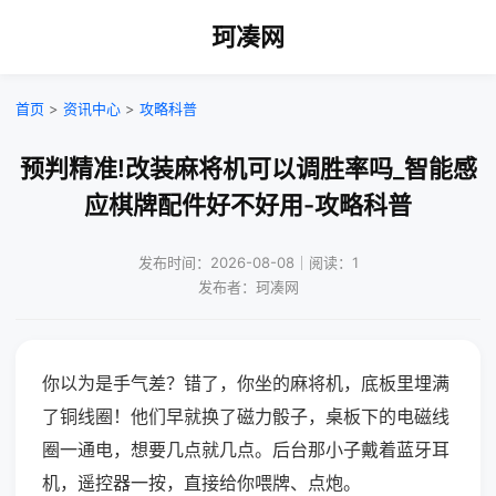
珂凑网
首页
>
资讯中心
>
攻略科普
预判精准!改装麻将机可以调胜率吗_智能感
应棋牌配件好不好用-攻略科普
发布时间：2026-08-08｜阅读：1
发布者：珂凑网
你以为是手气差？错了，你坐的麻将机，底板里埋满
了铜线圈！他们早就换了磁力骰子，桌板下的电磁线
圈一通电，想要几点就几点。后台那小子戴着蓝牙耳
机，遥控器一按，直接给你喂牌、点炮。