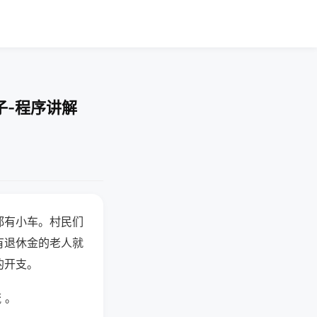
子-程序讲解
都有小车。村民们
有退休金的老人就
的开支。
 。