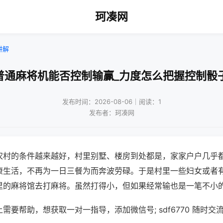
珂凑网
讲解
普通麻将机能否控制输赢_力度怎么把握控制骰
发布时间：2026-08-06｜阅读：1
发布者：珂凑网
农村的条件越来越好，村里别墅、楼房到处都是，家家户户几乎
康生活，不再为一日三餐为而奔波劳碌。于是村里一些妇女或者
里的麻将馆去打麻将。虽然打得小，但如果经常输也是一笔不小
需要帮助，想获取一对一指导，添加微信号; sdf6770 随时交流