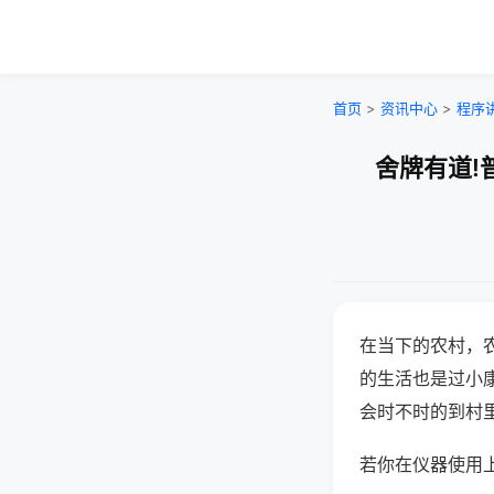
首页
>
资讯中心
>
程序
舍牌有道!
在当下的农村，
的生活也是过小
会时不时的到村
若你在仪器使用上