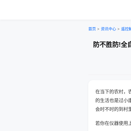
首页
>
资讯中心
>
遥控
防不胜防!全
在当下的农村，
的生活也是过小
会时不时的到村
若你在仪器使用上