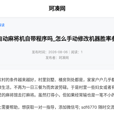
珂凑网
解读
自动麻将机自带程序吗_怎么手动修改机器胜率
发布时间：2026-08-06｜阅读：1
发布者：珂凑网
农村的条件越来越好，村里别墅、楼房到处都是，家家户户几乎
康生活，不再为一日三餐为而奔波劳碌。于是村里一些妇女或者
里的麻将馆去打麻将。虽然打得小，但如果经常输也是一笔不小
需要帮助，想获取一对一指导，添加微信号; sdf6770 随时交流