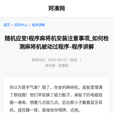
珂凑网
首页
>
资讯中心
>
程序讲解
随机应变!程序麻将机安装注意事项_如何检
测麻将机被动过程序-程序讲解
发布时间：2026-08-07｜阅读：1
发布者：珂凑网
你以为是手气差？错了，你坐的麻将机，底板里埋满
了铜线圈！他们早就换了磁力骰子，桌板下的电磁线
圈一通电，想要几点就几点。后台那小子戴着蓝牙耳
机，遥控器一按，直接给你喂牌、点炮。