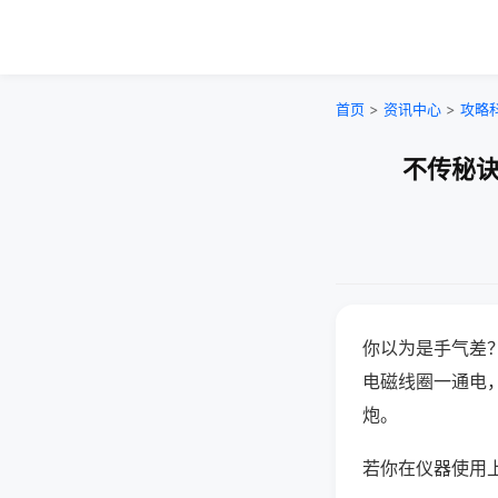
首页
>
资讯中心
>
攻略
不传秘诀
你以为是手气差
电磁线圈一通电
炮。
若你在仪器使用上