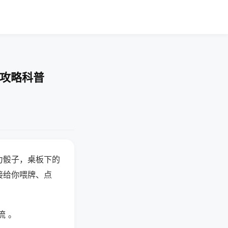
-攻略科普
力骰子，桌板下的
接给你喂牌、点
流 。