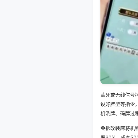
蓝牙或无线信号
设好牌型等指令
机洗牌、码牌过
免拆改装麻将机
率60%，成本5