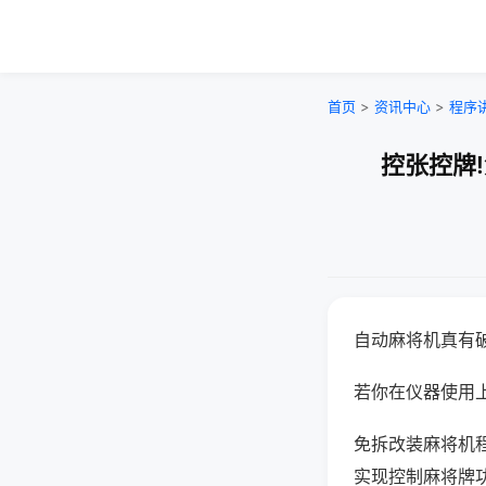
首页
>
资讯中心
>
程序
控张控牌
自动麻将机真有
若你在仪器使用上
免拆改装麻将机
实现控制麻将牌