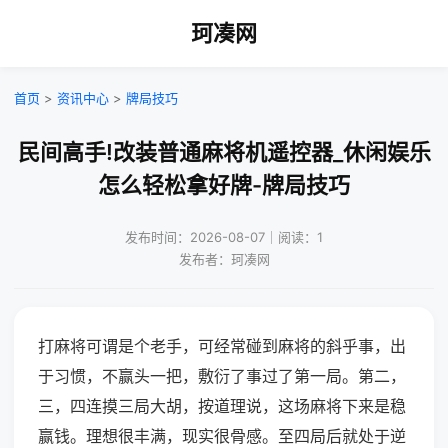
珂凑网
首页
>
资讯中心
>
牌局技巧
民间高手!改装普通麻将机遥控器_休闲娱乐
怎么轻松拿好牌-牌局技巧
发布时间：2026-08-07｜阅读：1
发布者：珂凑网
打麻将可谓是个老手，可经常碰到麻将的斜乎事，出
于习惯，不赢头一把，敷衍了事过了第一局。第二，
三，四连摸三局大胡，按道理说，这场麻将下来是稳
赢钱。理想很丰满，现实很骨感。至四局后就处于逆