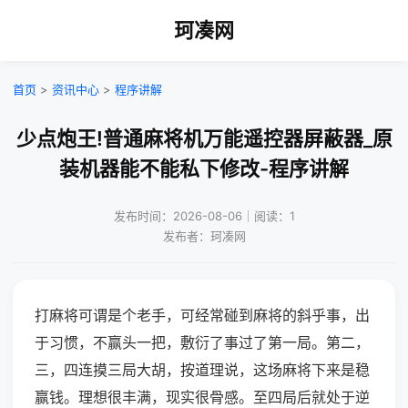
珂凑网
首页
>
资讯中心
>
程序讲解
少点炮王!普通麻将机万能遥控器屏蔽器_原
装机器能不能私下修改-程序讲解
发布时间：2026-08-06｜阅读：1
发布者：珂凑网
打麻将可谓是个老手，可经常碰到麻将的斜乎事，出
于习惯，不赢头一把，敷衍了事过了第一局。第二，
三，四连摸三局大胡，按道理说，这场麻将下来是稳
赢钱。理想很丰满，现实很骨感。至四局后就处于逆